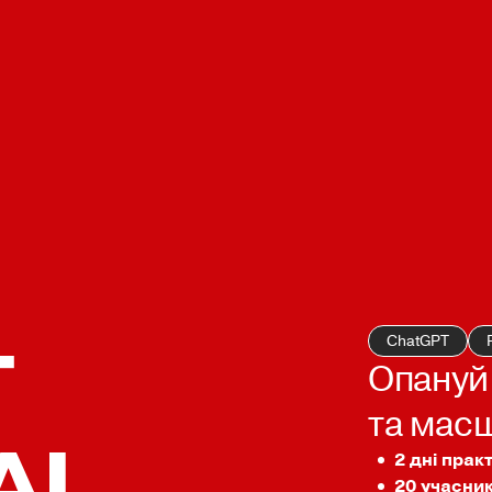
T
ChatGPT
Опануй 
та масш
AI
2 дні прак
20 учасник