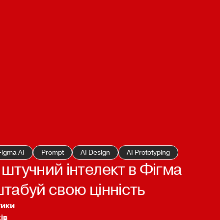
Figma AI
Prompt
AI Design
AI Prototyping
штучний інтелект в Фігма
табуй свою цінність
тики
ів