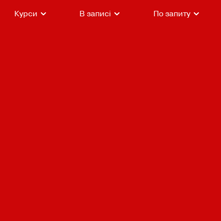
Курси
В записі
По запиту