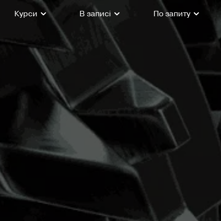
Курси
В записі
По запиту