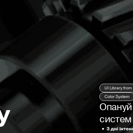
UI Library from
Color System
y
Опануй 
систем 
3 дні інте