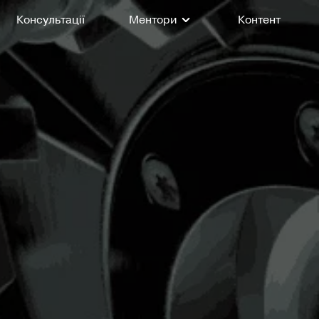
Консультації
Ментори
Контент