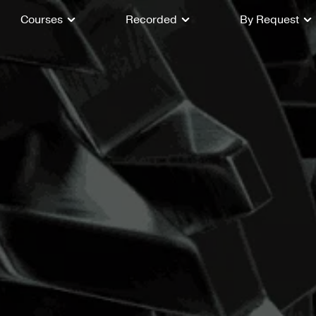
Courses
Recorded
By Request