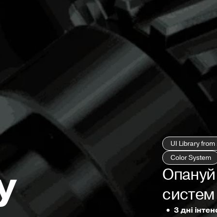
UI Library from
Color System
y
Опануй 
систем 
3 дні інте