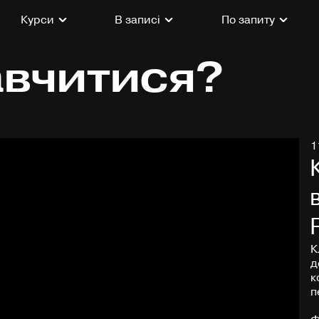
Курси
В записі
По запиту
авчитися?
1
К
д
к
п