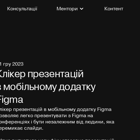
Консультації
Ментори
Контент
1 гру 2023
Клікер презентацій
в мобільному додатку
Figma
лікер презентацій в мобільному додатку Figma
озволяє легко презентувати з Figma на
онференціях і бути незалежним від людини, яка
еремикає слайди.