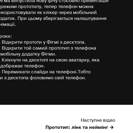
Ігма випустила нову фічу стосовно презентацій
 режимі прототипу, тепер телефон можна
икористовувати як клікер через мобільний
одаток. При цьому зберігаються налаштування
німації.
роки:
. Відкрити прототи у Фігмі з десктопа.
. Відкрити той самий прототип з телефона
 мобільну додатку Фігми.
. Клікнути на десктопі на свою аватарку, яка
ідображає телефон.
. Перемикати слайди на телефоні.Тобто
и з десктопа фоловимо свій телефон.
Наступне відео
Прототип: лінк та неймінг