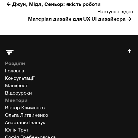
Джун, Мідл, Сеньор: якість роботи
Наступне відео
Матеріал дизайн для UX UI дизайнера
Розділи
Головна
Консультації
Маніфест
Відеоуроки
Ментори
Віктор Клименко
Ольга Литвиненко
Анастасія Іващук
Юлія Трут
Софія Гребеньовська