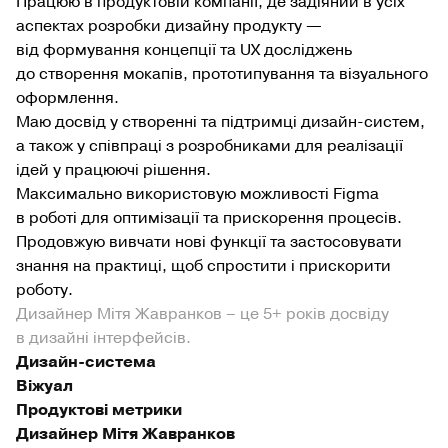
Працюю в продуктовій компанії, де задіяний в усіх
аспектах розробки дизайну продукту —
від формування концепції та UX досліджень
до створення мокапів, прототипування та візуального
оформлення.
Маю досвід у створенні та підтримці дизайн-систем,
а також у співпраці з розробниками для реалізації
ідей у працюючі рішення.
Максимально використовую можливості Figma
в роботі для оптимізації та прискорення процесів.
Продовжую вивчати нові функції та застосовувати
знання на практиці, щоб спростити і прискорити
роботу.
Дизайнер Мітя Жавранков – це 5+ років досвіду
в дизайні інтерфейсів.
Дизайн-система
Віжуал
Продуктові метрики
Дизайнер Мітя Жавранков