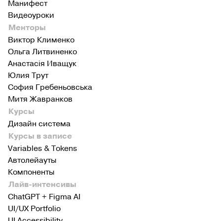
Манифест
Видеоуроки
Менторы
Виктор Клименко
Ольга Литвиненко
Анастасія Иващук
Юлия Трут
София Гребеньовська
Митя Жавранков
Курсы
Дизайн система
Курсы в записе
Variables & Tokens
Автолейауты
Компоненты
Лайв-интенсивы
ChatGPT + Figma AI
UI/UX Portfolio
UI Accessibility