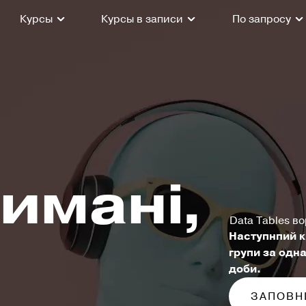
Курсы
Курсы в записи
По запросу
римані,
Data Tables в
и
Наступнпий к
групи за одн
доби.
ЗАПОВН