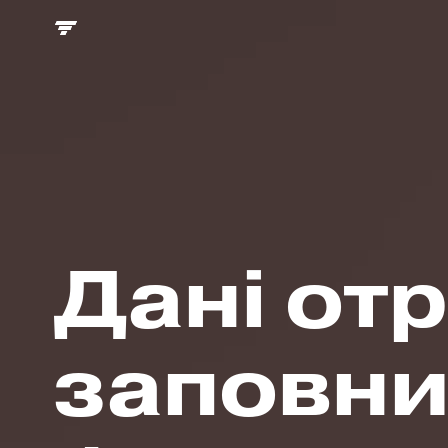
Дані от
заповн