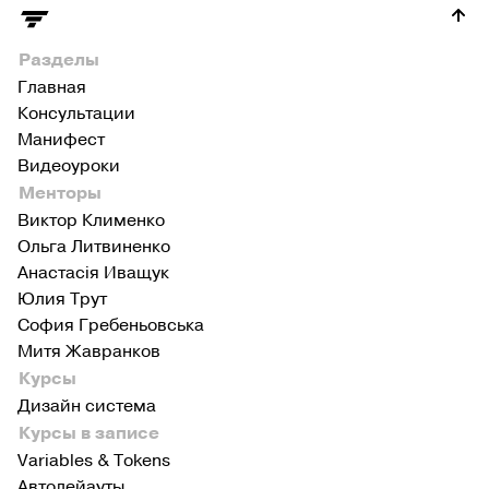
Разделы
Главная
Консультации
Манифест
Видеоуроки
Менторы
Виктор Клименко
Ольга Литвиненко
Анастасія Иващук
Юлия Трут
София Гребеньовська
Митя Жавранков
Курсы
Дизайн система
Курсы в записе
Variables & Tokens
Автолейауты