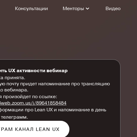
Консультации
Менторы
Видео
ить UX активности вебинар
а принята.
ую почту придет напоминание про трансляцию
до вебинара.
 произойдет по ссылке:
06web.zoom.us/j/89641858484
ормации про Lean UX и напоминание в день
 телеграмм.
ГРАМ КАНАЛ LEAN UX