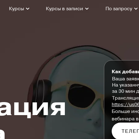
Курсы
Курсы в записи
По запросу
Как добав
Ваша заявк
На указанн
за 30 мин 
ация
Трансляция
https://us
Больше инф
вебинара в
а
ТЕЛЕ