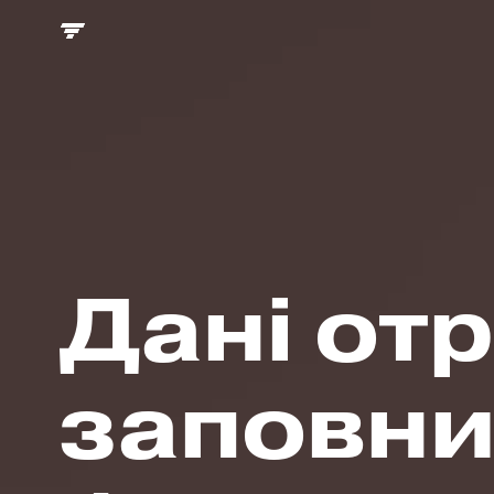
Дані от
заповн