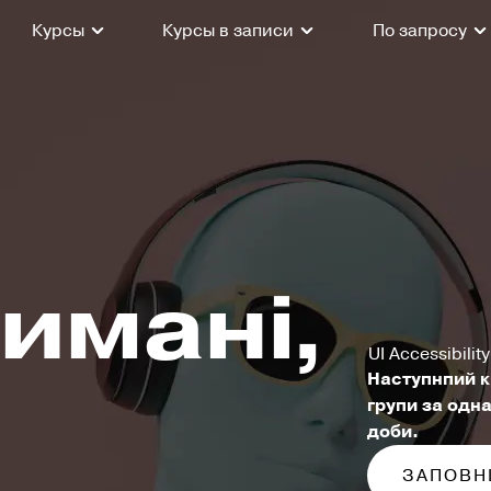
Курсы
Курсы в записи
По запросу
римані,
UI Accessibilit
и
Наступнпий к
групи за одн
доби.
ЗАПОВН