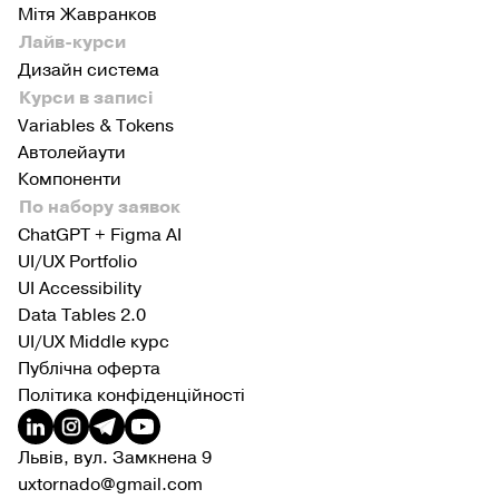
Мітя Жавранков
Лайв-курси
Дизайн система
Курси в записі
Variables & Tokens
Автолейаути
Компоненти
По набору заявок
ChatGPT + Figma AI
UI/UX Portfolio
UI Accessibility
Data Tables 2.0
UI/UX Middle курс
Публічна оферта
Політика конфіденційності
Львів, вул. Замкнена 9
uxtornado@gmail.com