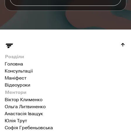
Розділи
Головна
Консультації
Маніфест
Відеоуроки
Ментори
Віктор Клименко
Ольга Литвиненко
Анастасія Іващук
Юлія Трут
Софія Гребеньовська