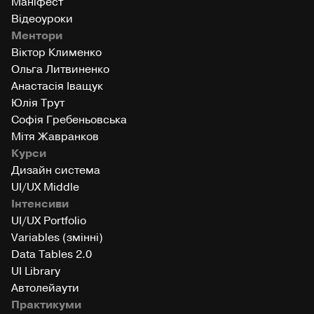
Маніфест
Відеоуроки
Ментори
Віктор Клименко
Ольга Литвиненко
Анастасія Іващук
Юлія Трут
Софія Гребеньовська
Мітя Жавранков
Курси
Дизайн система
UI/UX Middle
Інтенсиви
UI/UX Portfolio
Variables (змінні)
Data Tables 2.0
UI Library
Автолейаути
Практикуми