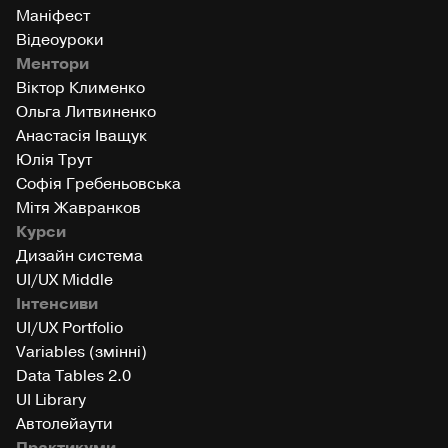
Маніфест
Відеоуроки
Ментори
Віктор Клименко
Ольга Литвиненко
Анастасія Іващук
Юлія Трут
Софія Гребеньовська
Мітя Жавранков
Курси
Дизайн система
UI/UX Middle
Інтенсиви
UI/UX Portfolio
Variables (змінні)
Data Tables 2.0
UI Library
Автолейаути
Практикуми