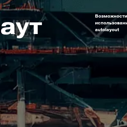
аут
Возможности
использовани
autolayout