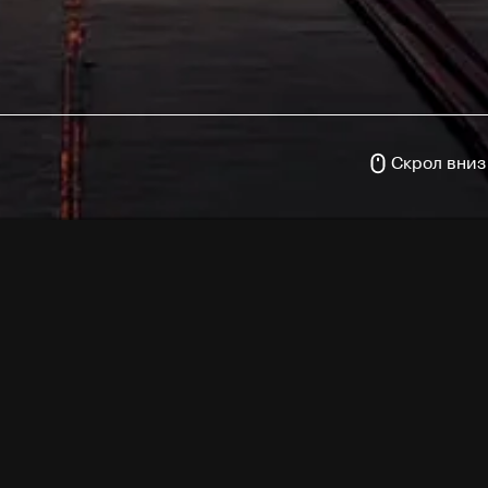
Скрол вниз
ермина
автолейаут
? Что дает этот инструмент UI/UX диза
ейаут в Фигме стал таким популярным
? В публикации 
ествах и возможностях.
оняття авто лейаут
в 2022 году функция графического редактора
Фигма
наз
С ней дизайнер в два клика может выровнять элементы, 
нер. До появления в
Figma автолейаута
дизайнеру прих