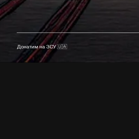
Донатим на ЗСУ 🇺🇦
В чем суть т
Почему
автол
о его преимущ
Суть п
Появившаяся 
авто лейаут.
общий контей