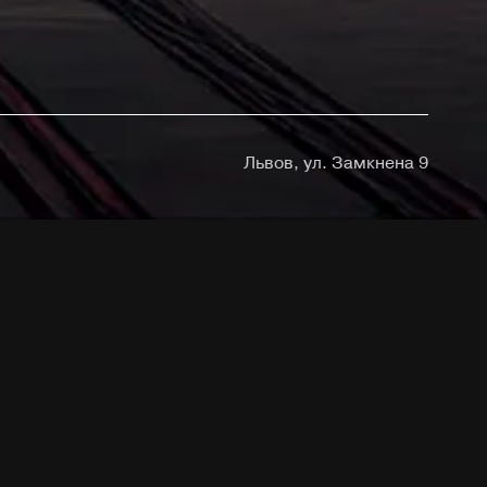
Львов, ул. Замкнена 9
йнерам?
пойдет речь
ывается
используя
одилось