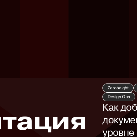
Zeroheight
Design Ops
Как доб
нтация
докумен
уровне